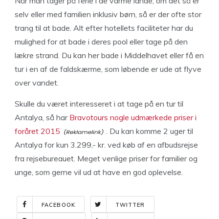
Når man tager på ferie i de varme lande, om det så er
selv eller med familien inklusiv børn, så er der ofte stor
trang til at bade. Alt efter hotellets faciliteter har du
mulighed for at bade i deres pool eller tage på den
lækre strand. Du kan her bade i Middelhavet eller få en
tur i en af de faldskærme, som løbende er ude at flyve
over vandet.
Skulle du været interesseret i at tage på en tur til
Antalya, så har
Bravotours nogle udmærkede priser i
foråret 2015
. Du kan komme 2 uger til
Antalya for kun 3.299,- kr. ved køb af en afbudsrejse
fra rejsebureauet. Meget venlige priser for familier og
unge, som gerne vil ud at have en god oplevelse.
FACEBOOK
TWITTER