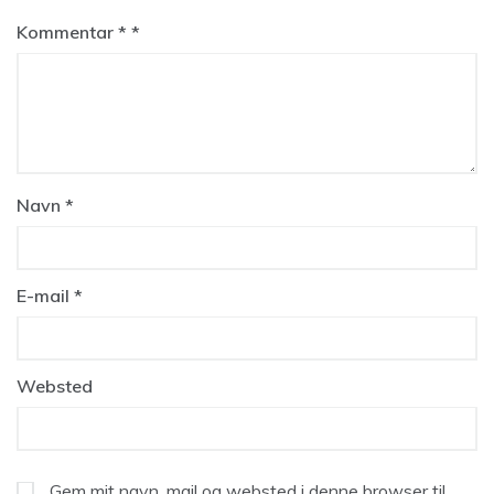
Kommentar
*
Navn
*
E-mail
*
Websted
Gem mit navn, mail og websted i denne browser til